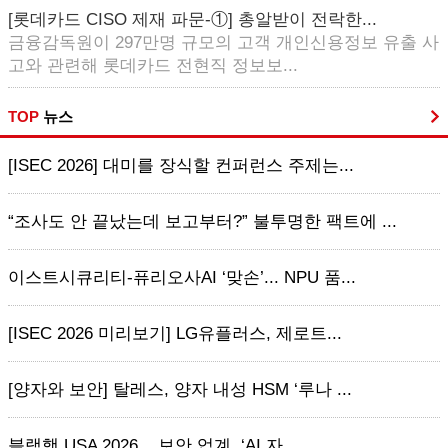
[롯데카드 CISO 제재 파문-①] 총알받이 전락한...
금융감독원이 297만명 규모의 고객 개인신용정보 유출 사
고와 관련해 롯데카드 전현직 정보보...
TOP
뉴스
[ISEC 2026] 대미를 장식할 컨퍼런스 주제는...
“조사도 안 끝났는데 보고부터?” 불투명한 팩트에 ...
이스트시큐리티-퓨리오사AI ‘맞손’... NPU 품...
[ISEC 2026 미리보기] LG유플러스, 제로트...
[양자와 보안] 탈레스, 양자 내성 HSM ‘루나 ...
블랙햇 USA 2026... 보안 업계, ‘AI 자...