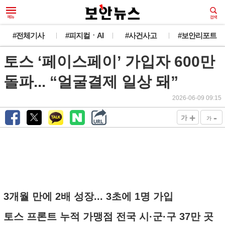
#전체기사
#피지컬ㆍAI
#사건사고
#보안리포트
토스 ‘페이스페이’ 가입자 600만
돌파... “얼굴결제 일상 돼”
2026-06-09 09:15
+
-
가
가
3개월 만에 2배 성장... 3초에 1명 가입
토스 프론트 누적 가맹점 전국 시·군·구 37만 곳