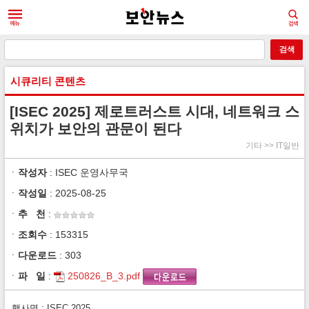
시큐리티 콘텐츠
[ISEC 2025] 제로트러스트 시대, 네트워크 스
위치가 보안의 관문이 된다
기타 >> IT일반
ㆍ
작성자
: ISEC 운영사무국
ㆍ
작성일
: 2025-08-25
ㆍ
추 천
:
ㆍ
조회수
: 153315
ㆍ
다운로드
: 303
ㆍ
파 일
:
250826_B_3.pdf
행사명 : ISEC 2025