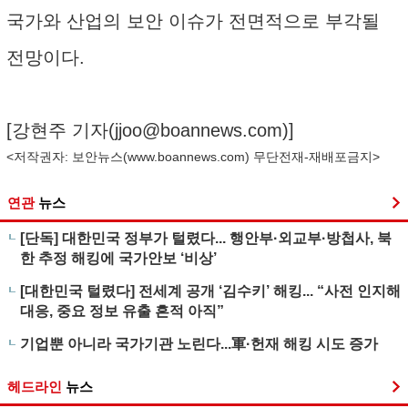
국가와 산업의 보안 이슈가 전면적으로 부각될
전망이다.
[강현주 기자(
jjoo@boannews.com
)]
<저작권자: 보안뉴스(
www.boannews.com
) 무단전재-재배포금지>
연관
뉴스
[단독] 대한민국 정부가 털렸다... 행안부·외교부·방첩사, 북
한 추정 해킹에 국가안보 ‘비상’
[대한민국 털렸다] 전세계 공개 ‘김수키’ 해킹... “사전 인지해
대응, 중요 정보 유출 흔적 아직”
기업뿐 아니라 국가기관 노린다...軍·헌재 해킹 시도 증가
헤드라인
뉴스