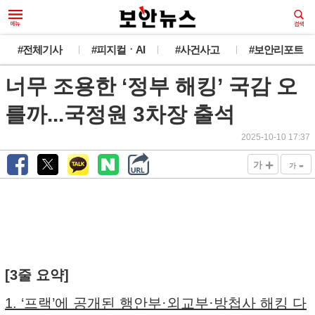
#전체기사
#피지컬ㆍAI
#사건사고
#보안리포트
너무 조용한 ‘정부 해킹’ 국감 오
를까...국정원 3차장 출석
2025-10-10 17:37
+
-
가
가
[3줄 요약]
1. ‘프랙’에 공개된 행안부·외교부·방첩사 해킹 다