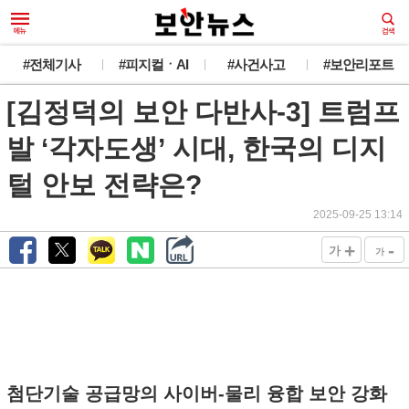
새로운 뉴스가 도착했습니다.
#전체기사
#피지컬ㆍAI
#사건사고
#보안리포트
[김정덕의 보안 다반사-3] 트럼프
韓 외교관 전원 해킹 추정... 최대 1만건 유출
오늘 그만 보기
발 ‘각자도생’ 시대, 한국의 디지
털 안보 전략은?
2025-09-25 13:14
+
-
가
가
첨단기술 공급망의 사이버-물리 융합 보안 강화