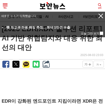
새로운 뉴스가 도착했습니다.
#전체기사
#피지컬ㆍAI
#사건사고
#보안리포트
[2025 EDR/XDR 솔루션 리포트]
韓 외교관 전원 해킹 추정... 최대 1만건 유출
오늘 그만 보기
AI 기반 위협탐지와 대응 위한 최
선의 대안
2025-08-03 23:03
+
-
가
가
EDR이 강화된 엔드포인트 지킴이라면 XDR은 전