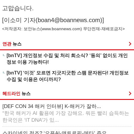
고맙습니다.
[이소미 기자(
boan4@boannews.com
)]
<저작권자: 보안뉴스(
www.boannews.com
) 무단전재-재배포금지>
연관
뉴스
[bnTV] 개인정보 수집 및 처리 희소식? ‘동의’ 없이도 개인
정보 이용 가능하다!
[bnTV] ‘이것’ 모르면 지긋지긋한 스팸 문자된다! 개인정보
수집 및 이용은 어디까지?
헤드라인
뉴스
[DEF CON 34 해커 인터뷰] K-해커가 잘하...
“한국 해커가 AI 활용에 가장 강해요. 뭐든 빨리 습득하는
한국인은 ‘IT DNA’가 있...
스카이넷의 전조? ‘오픈AI-앤트로픽-메타’ 주요 ...