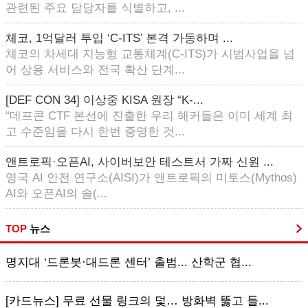
관련된 주요 담당자를 식별하고, ...
체코, 1억달러 투입 ‘C-ITS’ 본격 가동하며 ...
체코의 차세대 지능형 교통체계(C-ITS)가 시범사업을 넘
어 상용 서비스와 전국 확산 단계...
[DEF CON 34] 이상중 KISA 원장 “K-...
“데프콘 CTF 본선에 진출한 우리 해커들은 이미 세계 최
고 수준임을 다시 한번 증명한 것...
앤트로픽·오픈AI, 사이버보안 테스트서 가짜 신원 ...
영국 AI 안전 연구소(AISI)가 앤트로픽의 미토스(Mythos)
AI와 오픈AI의 솔(...
TOP
뉴스
명지대 ‘드론봇·대드론 센터’ 출범... 산학군 협...
[카드뉴스] 무료 선물 링크의 덫… 방화벽 뚫고 들...