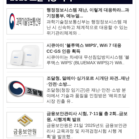
행정정보시스템 재난, 이렇게 대응하라...과
기정통부, 메뉴얼...
과학기술정보통신부는 행정정보시스템 재
난 시 신속하고 체계적으로 대응할 수 있는
위기관리체계와 ..
시큐아이 ‘블루맥스 WIPS’, Wifi 7 대응
CC·GS 인증 획득
시큐아이는 차세대 무선침입방지시스템 ‘블
루맥스 WIPS’ (BLUEMAX WIPS)가 Wifi..
조달청, 말레이·싱가포르 시개단 파견..재난
·안전·소방...
조달청(청장 임기근)은 재난·안전·소방 분
야에서 기술과 품질을 인정받은 ‘해외조달
시장 진출 유..
금융보안관리사 시험, 7·11월 총 2회..금보
원, 시행계획 발표
금융보안원은 21일 ‘2025년도 금융보안관
리사 교육과정 및 자격검정시험 시행 계
획’을 발표했..