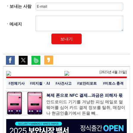
ㆍ보내는 사람
ㆍ메세지
보내기
[2025년 4월 21일]
#전체기사
#피지컬ㆍAI
#사건사고
#보안리포트
#미토스 충격
복제 폰으로 NFC 결제...과금은 피해자 몫
안드로이드 기기를 겨냥한 피싱 메일로 멀
웨어를 심어 카드 결제 정보를 탈취, 매장이
나 현금인출기에서 돈을 빼..