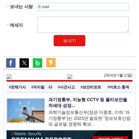
ㆍ보내는 사람
ㆍ메세지
보내기
[2024년 1월 22일]
#전체기사
#피지컬ㆍAI
#사건사고
#보안리포트
#미토스 충격
과기정통부, 지능형 CCTV 등 물리보안을
차세대 성장...
과학기술정보통신부(장관 이종호, 이하 ‘과
기정통부’)는 2023년 발표한 ‘정보보호산업
의 글로벌 경쟁력 확보..