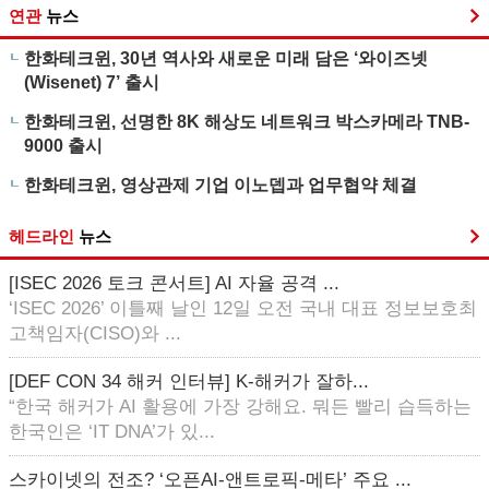
연관
뉴스
한화테크윈, 30년 역사와 새로운 미래 담은 ‘와이즈넷
(Wisenet) 7’ 출시
한화테크윈, 선명한 8K 해상도 네트워크 박스카메라 TNB-
9000 출시
한화테크윈, 영상관제 기업 이노뎁과 업무협약 체결
헤드라인
뉴스
[ISEC 2026 토크 콘서트] AI 자율 공격 ...
‘ISEC 2026’ 이틀째 날인 12일 오전 국내 대표 정보보호최
고책임자(CISO)와 ...
[DEF CON 34 해커 인터뷰] K-해커가 잘하...
“한국 해커가 AI 활용에 가장 강해요. 뭐든 빨리 습득하는
한국인은 ‘IT DNA’가 있...
스카이넷의 전조? ‘오픈AI-앤트로픽-메타’ 주요 ...