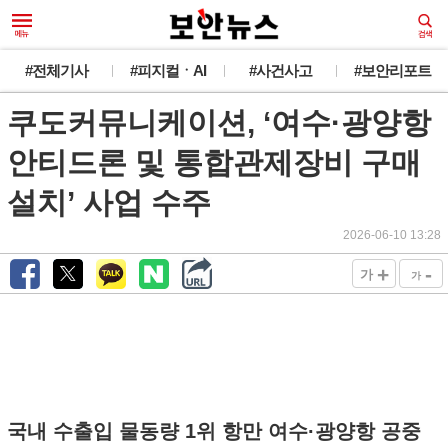
#전체기사
#피지컬ㆍAI
#사건사고
#보안리포트
쿠도커뮤니케이션, ‘여수·광양항
안티드론 및 통합관제장비 구매
설치’ 사업 수주
2026-06-10 13:28
+
-
가
가
국내 수출입 물동량 1위 항만 여수·광양항 공중