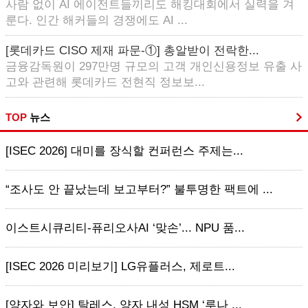
사람 없이 AI 에이전트들끼리도 해킹대회에서 실력을 겨
룬다. 인간 해커들의 경쟁에도 AI ...
[롯데카드 CISO 제재 파문-①] 총알받이 전락한...
금융감독원이 297만명 규모의 고객 개인신용정보 유출 사
고와 관련해 롯데카드 전현직 정보보...
TOP
뉴스
[ISEC 2026] 대미를 장식할 컨퍼런스 주제는...
“조사도 안 끝났는데 보고부터?” 불투명한 팩트에 ...
이스트시큐리티-퓨리오사AI ‘맞손’... NPU 품...
[ISEC 2026 미리보기] LG유플러스, 제로트...
[양자와 보안] 탈레스, 양자 내성 HSM ‘루나 ...