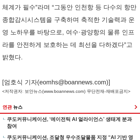
체계가 필수”라며 “그동안 인천항 등 다수의 항만
종합감시시스템을 구축하며 축적한 기술력과 운
영 노하우를 바탕으로, 여수·광양항의 물류 인프
라를 안전하게 보호하는 데 최선을 다하겠다”고
밝혔다.
[엄호식 기자(
eomhs@boannews.com
)]
<저작권자: 보안뉴스(
www.boannews.com
) 무단전재-재배포금지>
연관
뉴스
쿠도커뮤니케이션, ‘에이전틱 AI 얼라이언스’ 생태계 분과
참여
쿠도커뮤니케이션, 조달청 우수조달물품 지정 “AI 기반 영