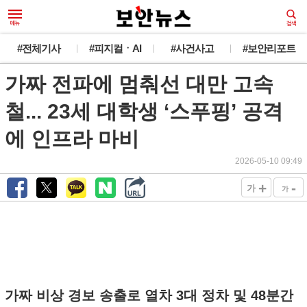
#전체기사
#피지컬ㆍAI
#사건사고
#보안리포트
가짜 전파에 멈춰선 대만 고속
철... 23세 대학생 ‘스푸핑’ 공격
에 인프라 마비
2026-05-10 09:49
+
-
가
가
가짜 비상 경보 송출로 열차 3대 정차 및 48분간