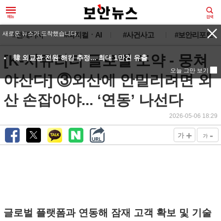
#전체기사
#피지컬ㆍAI
#사건사고
#보안리포트
[K-시큐리티 글로벌 도약 - 뭉쳐
야산다] ③외산에 안밀리려면 외
산 손잡아야... ‘연동’ 나선다
2026-05-06 18:29
+
-
가
가
글로벌 플랫폼과 연동해 잠재 고객 확보 및 기술