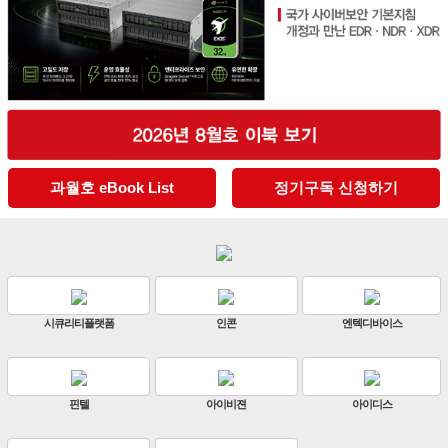
과월호 eBook List
정기구독 신청하기
판빌코리아
하이크비전
한화비전
ZKTeco
비엔에스테크
엔토스정보통신