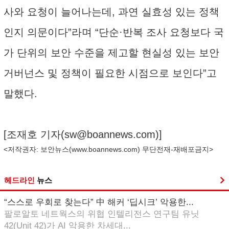
사와 요청이 늘어나는데, 과연 실효성 있는 정책
인지 의문이다”라며 “단순·반복 조사 요청보다 국
가 단위의 보안 수준을 제고할 현실성 있는 보안
거버넌스 및 정책이 필요한 시점으로 보인다”고
말했다.
[조재호 기자(
sw@boannews.com
)]
<저작권자: 보안뉴스(
www.boannews.com
) 무단전재-재배포금지>
헤드라인
뉴스
“스스로 우회로 찾는다” 中 해커 ‘딥시크’ 악용한...
팔로알토 네트웍스의 위협 인텔리전스 연구팀 유닛
42(Unit 42)가 AI 악용한 차세대...