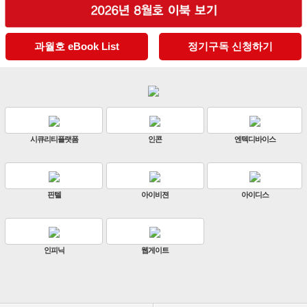
과월호 eBook List
정기구독 신청하기
디바이스
판빌코리아
하이크비전
한화
이디스
ZKTeco
비엔에스테크
엔토스
원우이엔지
지인테크
에스엠