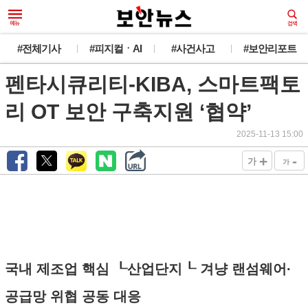
#전체기사
#피지컬ㆍAI
#사건사고
#보안리포트
펜타시큐리티-KIBA, 스마트팩토
리 OT 보안 구축지원 ‘협약’
2025-11-13 15:00
+
-
가
가
국내 제조업 핵심 ┖산업단지┖ 겨냥 랜섬웨어·
공급망 위협 공동 대응