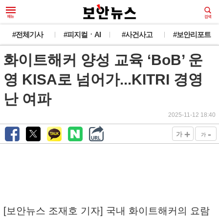
#전체기사
#피지컬ㆍAI
#사건사고
#보안리포트
화이트해커 양성 교육 ‘BoB’ 운
영 KISA로 넘어가...KITRI 경영
난 여파
2025-11-12 18:40
+
-
가
가
[보안뉴스 조재호 기자] 국내 화이트해커의 요람