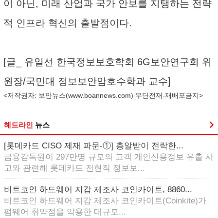
이 아닌, 미래 산업과 국가 안보를 지탱하는 전략
적 인프라 혁신의 출발점이다.
[글_ 유일선 한국정보보호학회 6G보안연구회 위
원장/국민대 정보보안암호수학과 교수]
<저작권자: 보안뉴스(
www.boannews.com
) 무단전재-재배포금지>
헤드라인
뉴스
[롯데카드 CISO 제재 파문-①] 총알받이 전락한...
금융감독원이 297만명 규모의 고객 개인신용정보 유출 사
고와 관련해 롯데카드 전현직 정보보...
비트코인 하드웨어 지갑 제조사 코인카이트, 8860...
비트코인 하드웨어 지갑 제조사 코인카이트(Coinkite)가
펌웨어 취약점을 악용한 대규모...