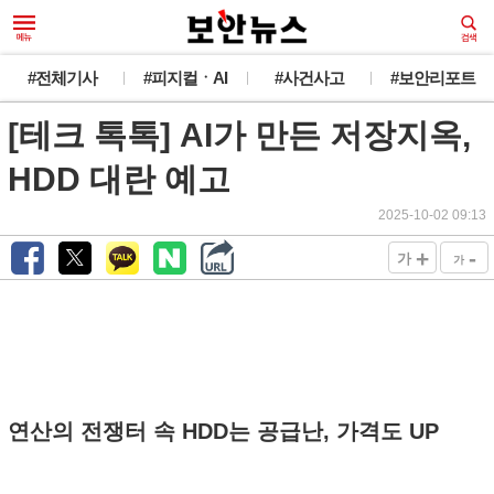
#전체기사
#피지컬ㆍAI
#사건사고
#보안리포트
[테크 톡톡] AI가 만든 저장지옥,
HDD 대란 예고
2025-10-02 09:13
+
-
가
가
연산의 전쟁터 속 HDD는 공급난, 가격도 UP