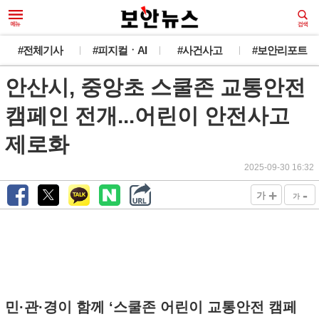
새로운 뉴스가 도착했습니다.
#전체기사
#피지컬ㆍAI
#사건사고
#보안리포트
안산시, 중앙초 스쿨존 교통안전
韓 외교관 전원 해킹 추정... 최대 1만건 유출
오늘 그만 보기
캠페인 전개...어린이 안전사고
제로화
2025-09-30 16:32
+
-
가
가
민·관·경이 함께 ‘스쿨존 어린이 교통안전 캠페