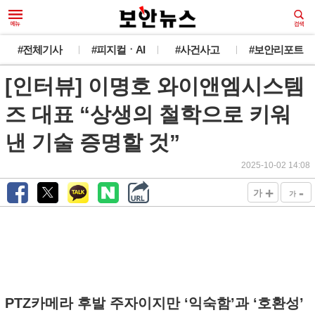
새로운 뉴스가 도착했습니다.
#전체기사
#피지컬ㆍAI
#사건사고
#보안리포트
[인터뷰] 이명호 와이앤엠시스템
韓 외교관 전원 해킹 추정... 최대 1만건 유출
오늘 그만 보기
즈 대표 “상생의 철학으로 키워
낸 기술 증명할 것”
2025-10-02 14:08
+
-
가
가
PTZ카메라 후발 주자이지만 ‘익숙함’과 ‘호환성’