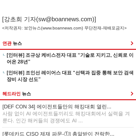
[강초희 기자(
sw@boannews.com
)]
<저작권자: 보안뉴스(
www.boannews.com
) 무단전재-재배포금지>
연관
뉴스
[인터뷰] 조규상 케비스전자 대표 “기술로 지키고, 신뢰로 이
어온 28년”
[인터뷰] 조인선 레이어스 대표 “선택과 집중 통해 보안 검색
장비 시장 선도”
헤드라인
뉴스
[DEF CON 34] 에이전트들만의 해킹대회 열린...
사람 없이 AI 에이전트들끼리도 해킹대회에서 실력을 겨
룬다. 인간 해커들의 경쟁에도 AI ...
[롯데카드 CISO 제재 파문-①] 총알받이 전락한...