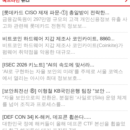
헤드라인
뉴스
[롯데카드 CISO 제재 파문-①] 총알받이 전락한...
금융감독원이 297만명 규모의 고객 개인신용정보 유출 사
고와 관련해 롯데카드 전현직 정보보...
비트코인 하드웨어 지갑 제조사 코인카이트, 8860...
비트코인 하드웨어 지갑 제조사 코인카이트(Coinkite)가
펌웨어 취약점을 악용한 대규모...
[ISEC 2026 키노트] “AI의 속도에 맞서라...
‘AI로 구현하는 자율 보안의 미래’를 주제로 서울 코엑스
에서 열리는 아시아 최대 정보보호...
[보안최전선 ⑧] 이형철 KB국민은행 팀장 “보안 ...
“자율 보안으로의 전환은, 분절된 ‘사일로’(Silo) 운영 체계
를 넘어 조직과 프로세스를...
[DEF CON 34] K-해커, 데프콘 휩쓴다.....
대한민국 정예 해커들이 올해 데프콘 CTF 본선을 휩쓸었