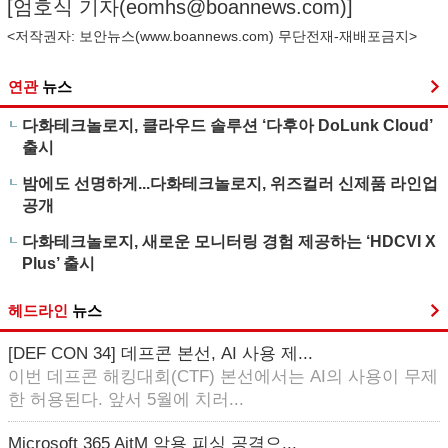
[엄호식 기자(
eomhs@boannews.com
)]
<저작권자: 보안뉴스(
www.boannews.com
) 무단전재-재배포금지>
연관
뉴스
다화테크놀로지, 클라우드 솔루션 ‘다후아 DoLunk Cloud’
출시
밤에도 선명하게...다화테크놀로지, 위즈컬러 신제품 라인업
공개
다화테크놀로지, 새로운 모니터링 경험 제공하는 ‘HDCVI X
Plus’ 출시
헤드라인
뉴스
[DEF CON 34] 데프콘 본선, AI 사용 제...
이번 데프콘 해킹대회(CTF) 본선에서는 AI의 사용이 무제
한 허용된다. 앞서 5월에 치러...
Microsoft 365 AitM 악용 피싱 공격으...