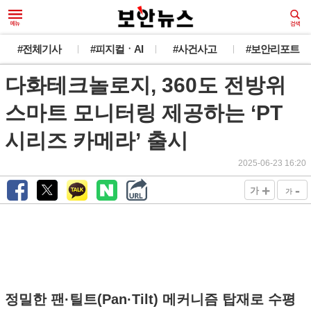
#전체기사
#피지컬ㆍAI
#사건사고
#보안리포트
다화테크놀로지, 360도 전방위
스마트 모니터링 제공하는 ‘PT
시리즈 카메라’ 출시
2025-06-23 16:20
+
-
가
가
정밀한 팬·틸트(Pan·Tilt) 메커니즘 탑재로 수평