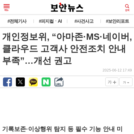
#전체기사
#피지컬ㆍAI
#사건사고
#보안리포트
개인정보위, “아마존·MS·네이버,
클라우드 고객사 안전조치 안내
부족”…개선 권고
2025-06-12 17:49
+
-
가
가
기록보존·이상행위 탐지 등 필수 기능 안내 미