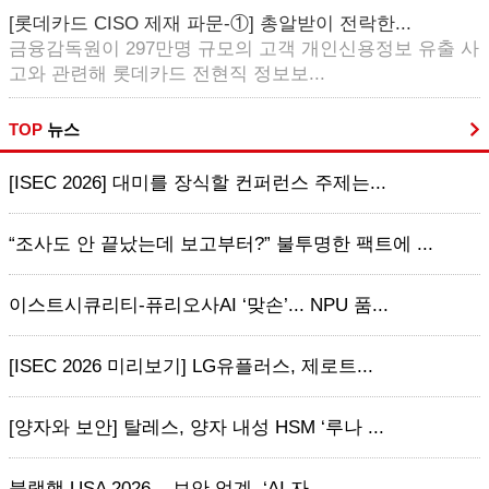
[롯데카드 CISO 제재 파문-①] 총알받이 전락한...
금융감독원이 297만명 규모의 고객 개인신용정보 유출 사
고와 관련해 롯데카드 전현직 정보보...
TOP
뉴스
[ISEC 2026] 대미를 장식할 컨퍼런스 주제는...
“조사도 안 끝났는데 보고부터?” 불투명한 팩트에 ...
이스트시큐리티-퓨리오사AI ‘맞손’... NPU 품...
[ISEC 2026 미리보기] LG유플러스, 제로트...
[양자와 보안] 탈레스, 양자 내성 HSM ‘루나 ...
블랙햇 USA 2026... 보안 업계, ‘AI 자...