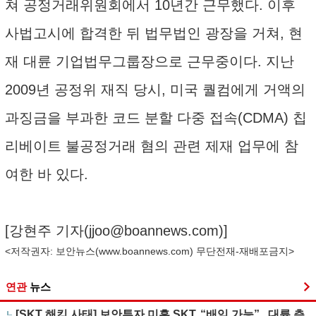
쳐 공정거래위원회에서 10년간 근무했다. 이후
사법고시에 합격한 뒤 법무법인 광장을 거쳐, 현
재 대륜 기업법무그룹장으로 근무중이다. 지난
2009년 공정위 재직 당시, 미국 퀄컴에게 거액의
과징금을 부과한 코드 분할 다중 접속(CDMA) 칩
리베이트 불공정거래 혐의 관련 제재 업무에 참
여한 바 있다.
[강현주 기자(
jjoo@boannews.com
)]
<저작권자: 보안뉴스(
www.boannews.com
) 무단전재-재배포금지>
연관
뉴스
[SKT 해킹 사태] 보안투자 미흡 SKT, “배임 가능”...대륜 측