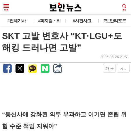
#전체기사
#피지컬ㆍAI
#사건사고
#보안리포트
SKT 고발 변호사 “KT·LGU+도
해킹 드러나면 고발”
2025-05-26 21:51
+
-
가
가
“통신사에 강화된 의무 부과하고 어기면 존립 위
협 수준 책임 지워야”