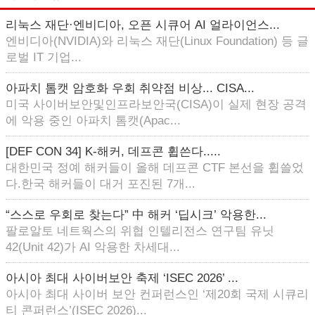
리눅스 재단·엔비디아, 오픈 시큐어 AI 얼라이언스...
엔비디아(NVIDIA)와 리눅스 재단(Linux Foundation) 등 글
로벌 IT 기업...
아파치 톰캣 암호화 우회 취약점 비상... CISA...
미국 사이버보안및인프라보안국(CISA)이 실제 현장 공격
에 악용 중인 아파치 톰캣(Apac...
[DEF CON 34] K-해커, 데프콘 휩쓴다.....
대한민국 정예 해커들이 올해 데프콘 CTF 본선을 휩쓸었
다.한국 해커들이 대거 포진된 7개...
“스스로 우회로 찾는다” 中 해커 ‘딥시크’ 악용한...
팔로알토 네트웍스의 위협 인텔리전스 연구팀 유닛
42(Unit 42)가 AI 악용한 차세대...
아시아 최대 사이버보안 축제 ‘ISEC 2026’ ...
아시아 최대 사이버 보안 컨퍼런스인 ‘제20회 국제 시큐리
티 콘퍼런스’(ISEC 2026)...